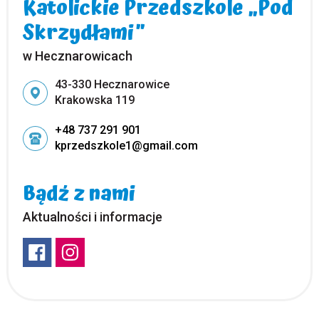
Katolickie Przedszkole „Pod
Skrzydłami”
w Hecznarowicach
Adres pocztowy:
43-330 Hecznarowice
Krakowska 119
+48 737 291 901
kprzedszkole1@gmail.com
Bądź z nami
Aktualności i informacje