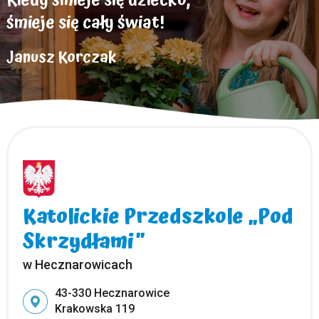
śmieje się cały świat!
Janusz Korczak
Katolickie Przedszkole „Pod
Skrzydłami”
w Hecznarowicach
Adres pocztowy:
43-330 Hecznarowice
Krakowska 119