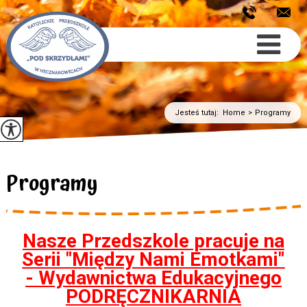
Jesteś tutaj:
Home
>
Programy
Programy
Nasze Przedszkole pracuje na
Serii "Między Nami Emotkami"
- Wydawnictwa Edukacyjnego
PODRĘCZNIKARNIA