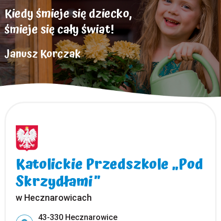
Kiedy śmieje się dziecko,
śmieje się cały świat!
Janusz Korczak
Katolickie Przedszkole „Pod
Skrzydłami”
w Hecznarowicach
Adres pocztowy:
43-330 Hecznarowice